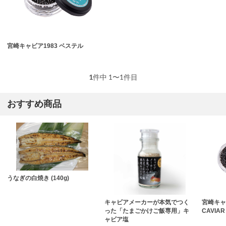
宮崎キャビア1983 ベステル
1
件中 1〜1件目
おすすめ商品
うなぎの白焼き (140g)
キャビアメーカーが本気でつく
宮崎キャビ
った「たまごかけご飯専用」キ
CAVIAR
ャビア塩