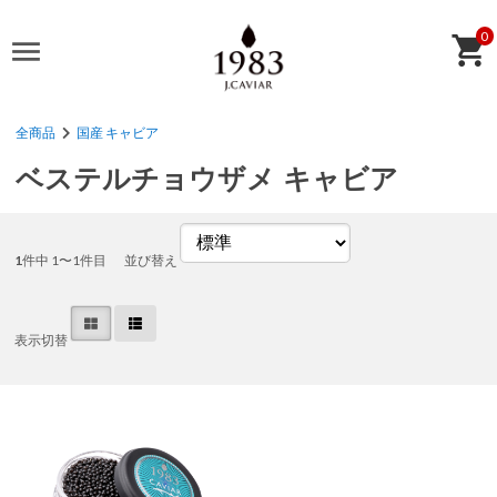
0
全商品
国産 キャビア
ベステルチョウザメ キャビア
1
件中 1〜1件目
並び替え
表示切替