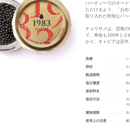
パーティーでのオード
ただけるよう、「おめ
取り入れた特別なパッ
チョウザメは、恐竜の
で、寿命も100年と
かり、キャビアは近年
魚種
シ
卵径
3
熟成期間
6
塩分濃度
約
原材料名
チ
保存方法
冷
※
賞味期限
出
使用上の注意
解