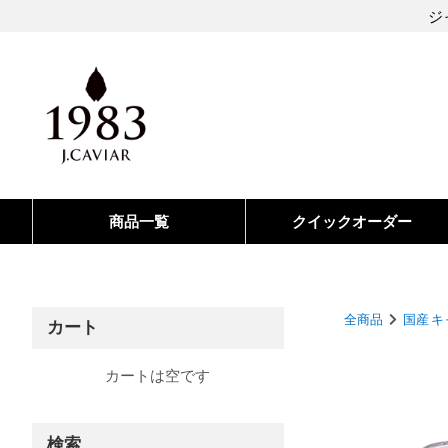
ジ
商品一覧
クイックオーダー
全商品
国産 
カート
カートは空です
検索