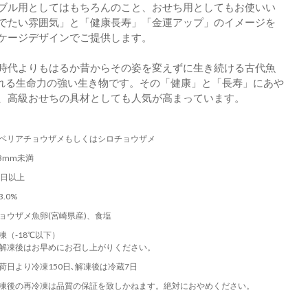
ブル用としてはもちろんのこと、おせち用としてもお使いい
でたい雰囲気」と「健康長寿」「金運アップ」のイメージを
ケージデザインでご提供します。
時代よりもはるか昔からその姿を変えずに生き続ける古代魚
される生命力の強い生き物です。その「健康」と「長寿」にあや
、高級おせちの具材としても人気が高まっています。
ベリアチョウザメもしくはシロチョウザメ
.3mm未満
0日以上
3.0%
ョウザメ魚卵(宮崎県産)、食塩
凍（-18℃以下）
解凍後はお早めにお召し上がりください。
荷日より冷凍150日､解凍後は冷蔵7日
凍後の再冷凍は品質の保証を致しかねます。絶対におやめください。