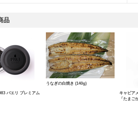
商品
うなぎの白焼き (140g)
83 バエリ プレミアム
キャビア
「たまご