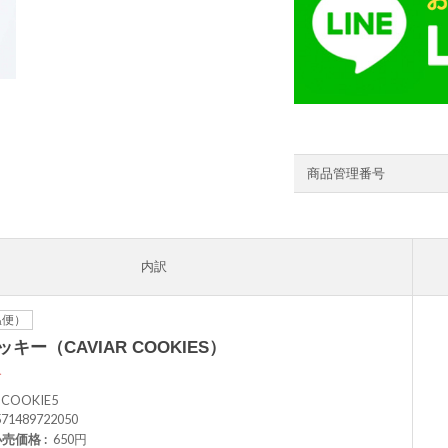
商品管理番号
内訳
温便）
キー（CAVIAR COOKIES）
象
-COOKIE5
571489722050
小売価格
650円