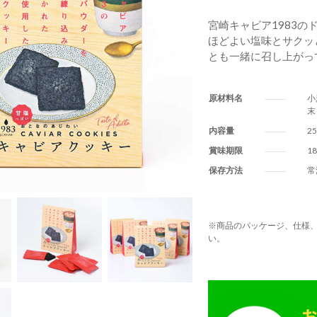
宮崎キャビア1983
ほどよい塩味とサクッ
とも一緒に召し上がっ
原材料名
小
末
内容量
2
賞味期限
1
保存方法
常
※商品のパッケージ、仕様、
い。