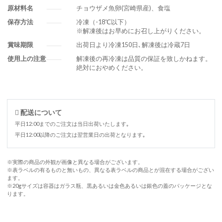
原材料名
チョウザメ魚卵(宮崎県産)、食塩
保存方法
冷凍（-18℃以下）
※解凍後はお早めにお召し上がりください。
賞味期限
出荷日より冷凍150日､解凍後は冷蔵7日
使用上の注意
解凍後の再冷凍は品質の保証を致しかねます。
絶対におやめください。
配送について
平日12:00までのご注文は当日出荷いたします｡
平日12:00以降のご注文は翌営業日の出荷となります｡
※実際の商品の外観が画像と異なる場合がございます。
※表ラベルの有るものと無いもの、異なる表ラベルの商品とが混在する場合がござい
ます。
※20gサイズは容器はガラス瓶、黒あるいは金色あるいは銀色の蓋のパッケージとな
ります。