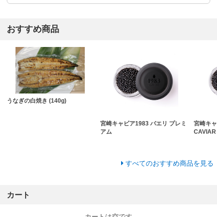
おすすめ商品
うなぎの白焼き (140g)
宮崎キャビア1983 バエリ プレミ
宮崎キャビ
アム
CAVIAR
すべてのおすすめ商品を見る
カート
カートは空です