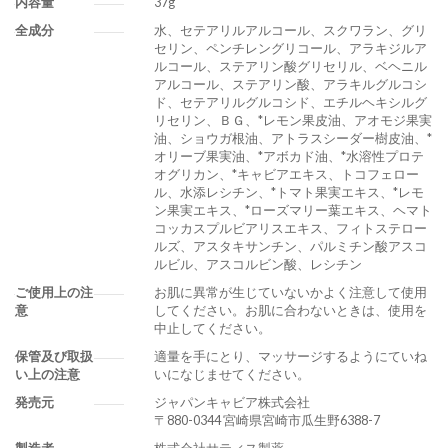
内容量
37g
全成分
水、セテアリルアルコール、スクワラン、グリ
セリン、ペンチレングリコール、アラキジルア
ルコール、ステアリン酸グリセリル、ベヘニル
アルコール、ステアリン酸、アラキルグルコシ
ド、セテアリルグルコシド、エチルヘキシルグ
リセリン、ＢＧ、*レモン果皮油、アオモジ果実
油、ショウガ根油、アトラスシーダー樹皮油、*
オリーブ果実油、*アボカド油、*水溶性プロテ
オグリカン、*キャビアエキス、トコフェロー
ル、水添レシチン、*トマト果実エキス、*レモ
ン果実エキス、*ローズマリー葉エキス、ヘマト
コッカスプルビアリスエキス、フィトステロー
ルズ、アスタキサンチン、パルミチン酸アスコ
ルビル、アスコルビン酸、レシチン
ご使用上の注
お肌に異常が生じていないかよく注意して使用
意
してください。お肌に合わないときは、使用を
中止してください。
保管及び取扱
適量を手にとり、マッサージするようにていね
い上の注意
いになじませてください。
発売元
ジャパンキャビア株式会社
〒880-0344 宮崎県宮崎市瓜生野6388-7