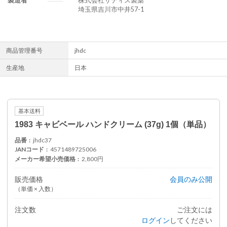
製造者
株式会社サティス製薬
埼玉県吉川市中井57-1
商品管理番号
jhdc
生産地
日本
基本送料
1983 キャビベール ハンドクリーム (37g) 1個（単品）
品番
jhdc37
JANコード
4571489725006
メーカー希望小売価格
2,800円
販売価格
会員のみ公開
（単価 × 入数）
注文数
ご注文には
ログイン
してください